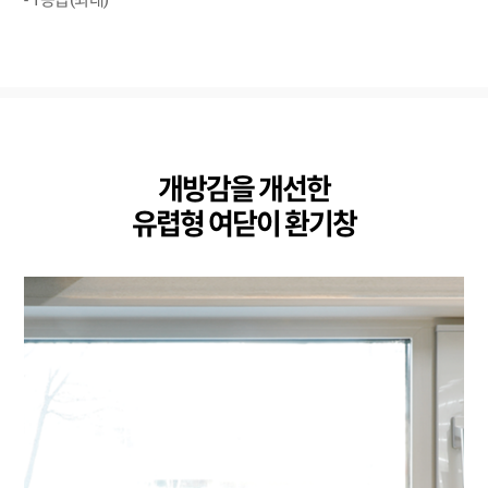
개방감을 개선한
유렵형 여닫이 환기창