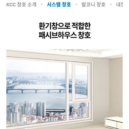
KCC 창호 소개
발코니 창호
내창용
시스템 창호
환기창으로 적합한
패시브하우스 창호